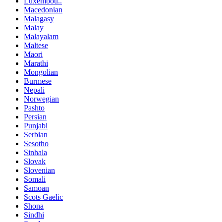
Luxembou..
Macedonian
Malagasy
Malay
Malayalam
Maltese
Maori
Marathi
Mongolian
Burmese
Nepali
Norwegian
Pashto
Persian
Punjabi
Serbian
Sesotho
Sinhala
Slovak
Slovenian
Somali
Samoan
Scots Gaelic
Shona
Sindhi