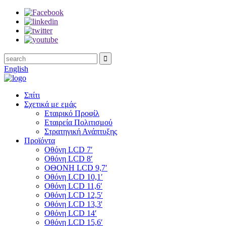
English
Σπίτι
Σχετικά με εμάς
Εταιρικό Προφίλ
Εταιρεία Πολιτισμού
Στρατηγική Ανάπτυξης
Προϊόντα
Οθόνη LCD 7′
Οθόνη LCD 8′
ΟΘΟΝΗ LCD 9,7′
Οθόνη LCD 10,1′
Οθόνη LCD 11,6′
Οθόνη LCD 12,5′
Οθόνη LCD 13,3'
Οθόνη LCD 14′
Οθόνη LCD 15,6′