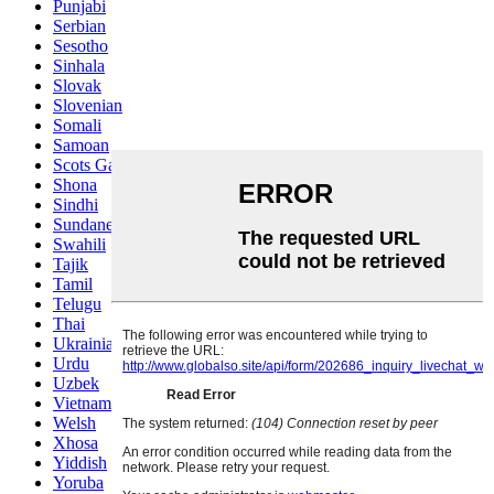
Punjabi
Serbian
Sesotho
Sinhala
Slovak
Slovenian
Somali
Samoan
Scots Gaelic
Shona
Sindhi
Sundanese
Swahili
Tajik
Tamil
Telugu
Thai
Ukrainian
Urdu
Uzbek
Vietnamese
Welsh
Xhosa
Yiddish
Yoruba