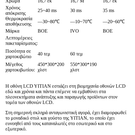
Χρώμα
16,7 εκ
16,7 Μ
16,7 εκ
Χρόνος
25~40 ms
30 ms
35 ms
απόκρισης
Θερμοκρασία
—30~80℃
—10~70℃
—20~60℃
αποθήκευσης
Μάρκα
BOE
IVO
BOE
Λεπτομέρειες
πακεταρίσματος:
Ποσότητα σε
40 τεμ
60 τεμ
χαρτοκιβώτιο
Μέγεθος
450*300*200
550*300*190
χαρτοκιβωτίου:
χλστ
χλστ
Η οθόνη LCD YITIAN εστιάζει στη βιομηχανία οθονών LCD
εδώ και χρόνια και πάντα επέμενε να εμβαθύνει στα
πλεονεκτήματα ανάπτυξης και παραγωγής προϊόντων στον
τομέα των οθονών LCD.
Στη σημερινή σκληρά ανταγωνιστική αγορά, έχει διαμορφωθεί
το μοναδικό στυλ και γούστο της YITIAN, το οποίο έχει
ευνοηθεί από τους καταναλωτές στο εσωτερικό και στο
εξωτερικό.