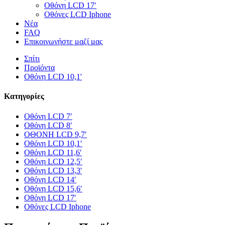
Οθόνη LCD 17′
Οθόνες LCD Iphone
Νέα
FAQ
Επικοινωνήστε μαζί μας
Σπίτι
Προϊόντα
Οθόνη LCD 10,1'
Κατηγορίες
Οθόνη LCD 7′
Οθόνη LCD 8′
ΟΘΟΝΗ LCD 9,7′
Οθόνη LCD 10,1′
Οθόνη LCD 11,6′
Οθόνη LCD 12,5′
Οθόνη LCD 13,3'
Οθόνη LCD 14′
Οθόνη LCD 15,6′
Οθόνη LCD 17′
Οθόνες LCD Iphone