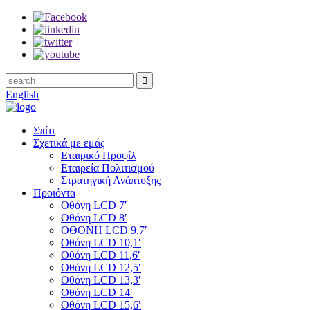
English
Σπίτι
Σχετικά με εμάς
Εταιρικό Προφίλ
Εταιρεία Πολιτισμού
Στρατηγική Ανάπτυξης
Προϊόντα
Οθόνη LCD 7′
Οθόνη LCD 8′
ΟΘΟΝΗ LCD 9,7′
Οθόνη LCD 10,1′
Οθόνη LCD 11,6′
Οθόνη LCD 12,5′
Οθόνη LCD 13,3'
Οθόνη LCD 14′
Οθόνη LCD 15,6′