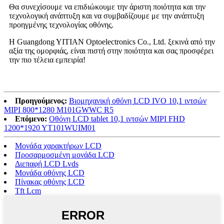
Θα συνεχίσουμε να επιδιώκουμε την άριστη ποιότητα και την
τεχνολογική ανάπτυξη και να συμβαδίζουμε με την ανάπτυξη
προηγμένης τεχνολογίας οθόνης.
Η Guangdong YITIAN Optoelectronics Co., Ltd. ξεκινά από την
αξία της ομορφιάς, είναι πιστή στην ποιότητα και σας προσφέρει
την πιο τέλεια εμπειρία!
Προηγούμενος:
Βιομηχανική οθόνη LCD IVO 10,1 ιντσών
MIPI 800*1280 M101GWWC R5
Επόμενο:
Οθόνη LCD tablet 10,1 ιντσών MIPI FHD
1200*1920 YT101WUIM01
Μονάδα χαρακτήρων LCD
Προσαρμοσμένη μονάδα LCD
Διεπαφή LCD Lvds
Μονάδα οθόνης LCD
Πίνακας οθόνης LCD
Tft Lcm