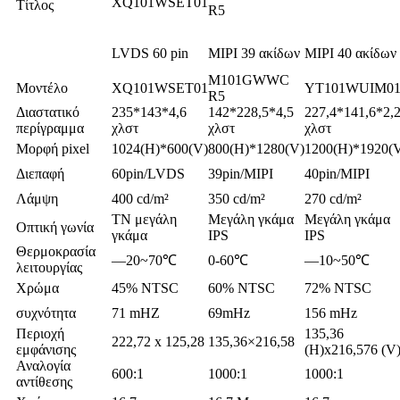
XQ101WSET01
Τίτλος
R5
LVDS 60 pin
MIPI 39 ακίδων
MIPI 40 ακίδων
M101GWWC
Μοντέλο
XQ101WSET01
YT101WUIM0
R5
Διαστατικό
235*143*4,6
142*228,5*4,5
227,4*141,6*2,
περίγραμμα
χλστ
χλστ
χλστ
Μορφή pixel
1024(H)*600(V)
800(H)*1280(V)
1200(H)*1920(
Διεπαφή
60pin/LVDS
39pin/MIPI
40pin/MIPI
Λάμψη
400 cd/m²
350 cd/m²
270 cd/m²
TN μεγάλη
Μεγάλη γκάμα
Μεγάλη γκάμα
Οπτική γωνία
γκάμα
IPS
IPS
Θερμοκρασία
—20~70℃
0-60℃
—10~50℃
λειτουργίας
Χρώμα
45% NTSC
60% NTSC
72% NTSC
συχνότητα
71 mHZ
69mHz
156 mHz
Περιοχή
135,36
222,72 x 125,28
135,36×216,58
εμφάνισης
(H)x216,576 (V
Αναλογία
600:1
1000:1
1000:1
αντίθεσης